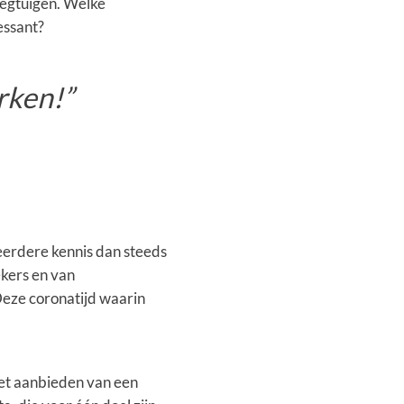
iegtuigen. Welke
essant?
rken!”
 eerdere kennis dan steeds
ekers en van
 Deze coronatijd waarin
het aanbieden van een