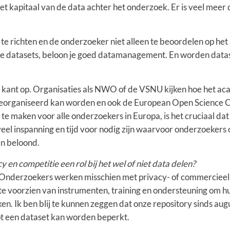
 het kapitaal van de data achter het onderzoek. Er is veel meer
te richten en de onderzoeker niet alleen te beoordelen op het 
n de datasets, beloon je goed datamanagement. En worden datas
 kant op. Organisaties als NWO of de VSNU kijken hoe het a
eorganiseerd kan worden en ook de European Open Science Cl
 maken voor alle onderzoekers in Europa, is het cruciaal dat
eel inspanning en tijd voor nodig zijn waarvoor onderzoekers 
n beloond.
y en competitie een rol bij het wel of niet data delen?
lt. Onderzoekers werken misschien met privacy- of commerciee
te voorzien van instrumenten, training en ondersteuning om hu
en. Ik ben blij te kunnen zeggen dat onze repository sinds augu
ot een dataset kan worden beperkt.