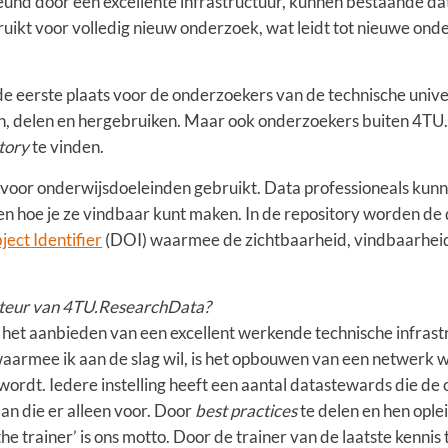
und door een excellente infrastructuur, kunnen bestaande data
ikt voor volledig nieuw onderzoek, wat leidt tot nieuwe ond
e eerste plaats voor de onderzoekers van de technische univer
, delen en hergebruiken. Maar ook onderzoekers buiten 4TU.
tory
te vinden.
oor onderwijsdoeleinden gebruikt. Data professioneals kunn
 en hoe je ze vindbaar kunt maken. In de repository worden de
ject Identifier
(DOI) waarmee de zichtbaarheid, vindbaarheid
ecteur van 4TU.ResearchData?
 het aanbieden van een excellent werkende technische infrastr
aarmee ik aan de slag wil, is het opbouwen van een netwerk w
dt. Iedere instelling heeft een aantal datastewards die de 
n die er alleen voor. Door
best practices
te delen en hen ople
 the trainer’ is ons motto. Door de trainer van de laatste kennis