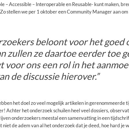
le – Accessible – Interoperable en Reusable- kunt maken, bre
 stellen we per 1 oktober een Community Manager aan om hi
erzoekers beloont voor het goed 
n zullen ze daartoe eerder toe ge
gt voor ons een rol in het aanmo
van de discussie hierover.”
ben het doel zo veel mogelijk artikelen in gerenommeerde tij
r! Achter het onderzoek schuilen heel veel dossiers, observat
ijven onderzoekers meestal een samenvatting in een tijdschrift
nt niet de adem van al het onderzoek dat je deed, hoe hard je w