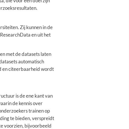
, die voor één doel zijn
erzoeksresultaten.
siteiten. Zij kunnen in de
ResearchData en uit het
en met de datasets laten
 datasets automatisch
 en citeerbaarheid wordt
uctuur is de ene kant van
aarin de kennis over
onderzoekers trainen op
iding te bieden, verspreidt
 te voorzien, bijvoorbeeld