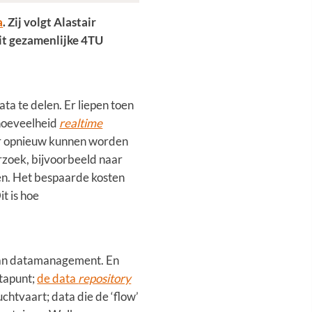
a
. Zij volgt Alastair
it gezamenlijke 4TU
ta te delen. Er liepen toen
 hoeveelheid
realtime
aar opnieuw kunnen worden
rzoek, bijvoorbeeld naar
oen. Het bespaarde kosten
t is hoe
 van datamanagement. En
atapunt;
de data
repository
chtvaart; data die de ‘flow’