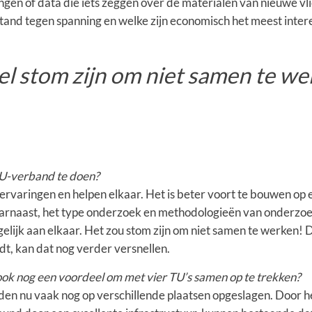
ngen of data die iets zeggen over de materialen van nieuwe vl
stand tegen spanning en welke zijn economisch het meest inter
el stom zijn om niet samen te we
4TU-verband te doen?
ervaringen en helpen elkaar. Het is beter voort te bouwen op
 daarnaast, het type onderzoek en methodologieën van onderzo
 gelijk aan elkaar. Het zou stom zijn om niet samen te werken!
dt, kan dat nog verder versnellen.
 ook nog een voordeel om met vier TU’s samen op te trekken?
en nu vaak nog op verschillende plaatsen opgeslagen. Door 