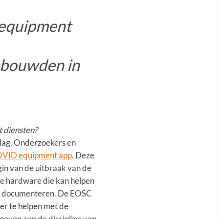
 equipment
 bouwden in
t diensten?
 lag. Onderzoekers en
VID equipment app
. Deze
gin van de uitbraak van de
de hardware die kan helpen
 te documenteren. De EOSC
r te helpen met de
geven aan de discipline van