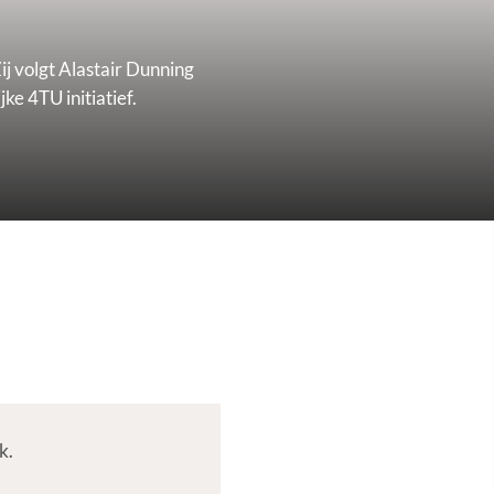
j volgt Alastair Dunning
e 4TU initiatief.
k.