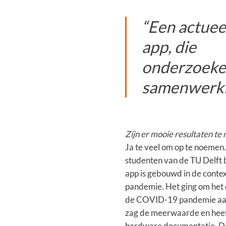
“Een actuee
app, die
onderzoeker
samenwerkin
Zijn er mooie resultaten te
Ja te veel om op te noemen
studenten van de TU Delft
app is gebouwd in de contex
pandemie. Het ging om het
de COVID-19 pandemie aan t
zag de meerwaarde en heef
hardware documentatie. Dit