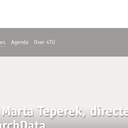
ws
Agenda
Over 4TU
 Marta Teperek, direct
archData