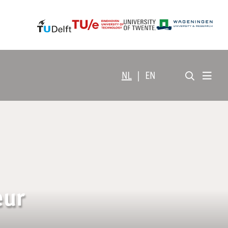
NL
|
EN
eur