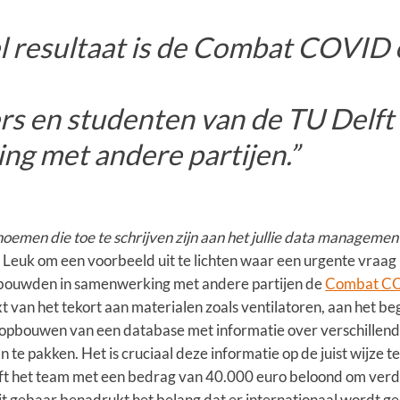
l resultaat is de Combat COVID
s en studenten van de TU Delft
g met andere partijen.”
 noemen die toe te schrijven zijn aan het jullie data managemen
. Leuk om een voorbeeld uit te lichten waar een urgente vraag
 bouwden in samenwerking met andere partijen de
Combat CO
t van het tekort aan materialen zoals ventilatoren, aan het be
 opbouwen van een database met informatie over verschillen
e pakken. Het is cruciaal deze informatie op de juist wijze
t het team met een bedrag van 40.000 euro beloond om verde
 gebaar benadrukt het belang dat er internationaal wordt ge