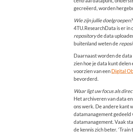
centraal datapunt, onderste
gecreëerd, worden hergebru
Wie zijn jullie doelgroepen?
4TU.ResearchData is er in d
repository
de data uploaden
buitenland weten de
reposi
Daarnaast worden de data v
zien hoe je data kunt delen
voorzien van een
Digital Ob
bevorderd.
Waar ligt uw focus als dir
Het archiveren van data en
ons werk. De andere kant w
datamanagement gedeeld wor
datamanagement. Vaak staa
de kennis zich beter. ‘Train