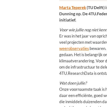
Marta Teperek
(TU Delft) 
Dunning op. De 4TU.Federa
initiatief.
Voor wie jullie nog niet k
Er was in het jaar van opri
veel projecten met waarde
weerobservaties
bewaren. D
gedaan. Het is belangrijk 
klimaatverandering. Voor d
om de infrastructuur te dele
4TU.ResearchData is ontst
Wat doen jullie?
Onze voornaamste taak is h
daar een efficiënte, goed 
die inmiddels duizenden dat