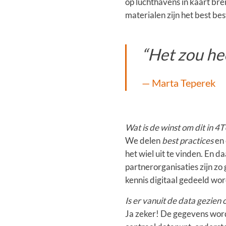
op luchthavens in kaart bre
materialen zijn het best be
“Het zou he
Marta Teperek
Wat is de winst om dit in 
We delen
best practices
en 
het wiel uit te vinden. En
partnerorganisaties zijn zo
kennis digitaal gedeeld wor
Is er vanuit de data gezien
Ja zeker! De gegevens word