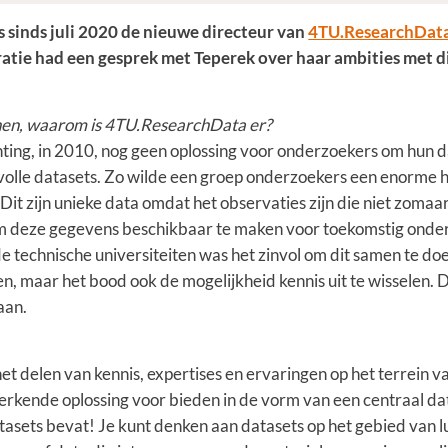
is sinds juli 2020 de nieuwe directeur van
4TU.ResearchDat
tie had een gesprek met Teperek over haar ambities met d
ennen, waarom is 4TU.ResearchData er?
chting, in 2010, nog geen oplossing voor onderzoekers om hun da
volle datasets. Zo wilde een groep onderzoekers een enorme
it zijn unieke data omdat het observaties zijn die niet zom
om deze gegevens beschikbaar te maken voor toekomstig onde
e technische universiteiten was het zinvol om dit samen te d
n, maar het bood ook de mogelijkheid kennis uit te wisselen. Di
aan.
et delen van kennis, expertises en ervaringen op het terrein
werkende oplossing voor bieden in de vorm van een centraal d
asets bevat! Je kunt denken aan datasets op het gebied van lu