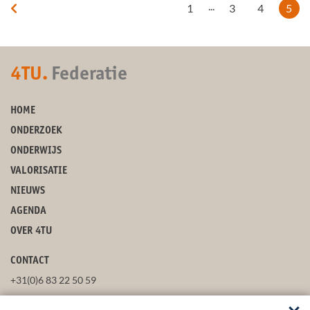
...
1
3
4
5
4TU.
Federatie
HOME
ONDERZOEK
ONDERWIJS
VALORISATIE
NIEUWS
AGENDA
OVER 4TU
CONTACT
+31(0)6 83 22 50 59
secretaris@4tu.nl