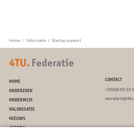
Home
Valorisatie
Startup support
4TU.
Federatie
CONTACT
HOME
+31(0)6 83 22 
ONDERZOEK
secretaris@4tu.
ONDERWIJS
VALORISATIE
NIEUWS
AGENDA