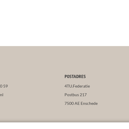
POSTADRES
50 59
4TU.Federatie
nl
Postbus 217
7500 AE Enschede