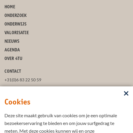
HOME
ONDERZOEK
ONDERWIJS
VALORISATIE
NIEUWS
AGENDA
OVER 4TU
CONTACT
+31(0)6 83 22 50 59
secretaris@4tu.nl
Cookies
POSTADRES
Deze site maakt gebruik van cookies om je een optimale
VOLG ONS
bezoekerservaring te bieden en om jouw surfgedrag te
meten. Met deze cookies kunnen wij en onze