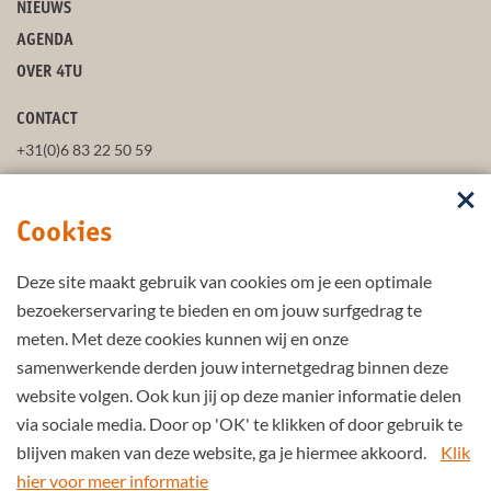
NIEUWS
AGENDA
OVER 4TU
CONTACT
+31(0)6 83 22 50 59
secretaris@4tu.nl
Cookies
POSTADRES
Deze site maakt gebruik van cookies om je een optimale
VOLG ONS
bezoekerservaring te bieden en om jouw surfgedrag te
meten. Met deze cookies kunnen wij en onze
samenwerkende derden jouw internetgedrag binnen deze
BLIJF UP-TO-DATE
website volgen. Ook kun jij op deze manier informatie delen
via sociale media. Door op 'OK' te klikken of door gebruik te
blijven maken van deze website, ga je hiermee akkoord.
Klik
hier voor meer informatie
Part of the
4TU.Federation