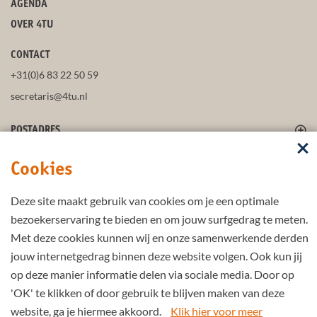
AGENDA
OVER 4TU
CONTACT
+31(0)6 83 22 50 59
secretaris@4tu.nl
POSTADRES
VOLG ONS
Cookies
Deze site maakt gebruik van cookies om je een optimale
bezoekerservaring te bieden en om jouw surfgedrag te meten.
BLIJF UP-TO-DATE
Met deze cookies kunnen wij en onze samenwerkende derden
jouw internetgedrag binnen deze website volgen. Ook kun jij
op deze manier informatie delen via sociale media. Door op
'OK' te klikken of door gebruik te blijven maken van deze
Part of the
4TU.Federation
website, ga je hiermee akkoord.
Klik hier voor meer