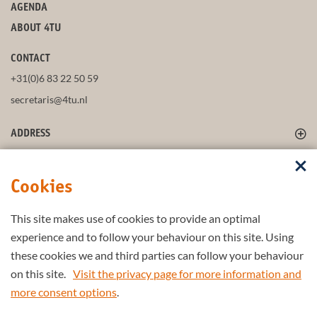
AGENDA
ABOUT 4TU
CONTACT
+31(0)6 83 22 50 59
secretaris@4tu.nl
ADDRESS
FOLLOW US
Cookies
This site makes use of cookies to provide an optimal
STAY UP-TO-DATE
experience and to follow your behaviour on this site. Using
these cookies we and third parties can follow your behaviour
on this site.
Visit the privacy page for more information and
more consent options
.
Part of the
4TU.Federation