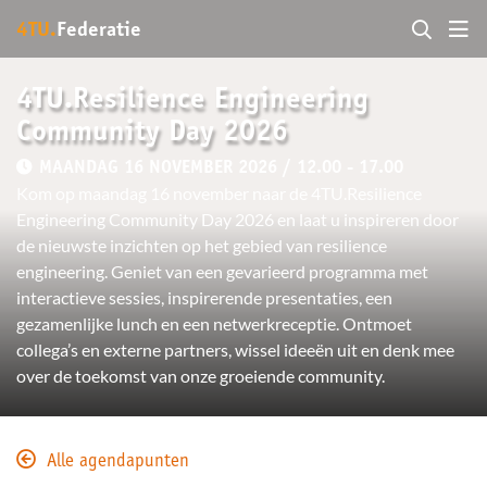
4TU.
Federatie
4TU.Resilience Engineering
Community Day 2026
MAANDAG 16 NOVEMBER 2026 / 12.00 - 17.00
Kom op maandag 16 november naar de 4TU.Resilience
Engineering Community Day 2026 en laat u inspireren door
de nieuwste inzichten op het gebied van resilience
engineering. Geniet van een gevarieerd programma met
interactieve sessies, inspirerende presentaties, een
gezamenlijke lunch en een netwerkreceptie. Ontmoet
collega’s en externe partners, wissel ideeën uit en denk mee
over de toekomst van onze groeiende community.
Alle agendapunten