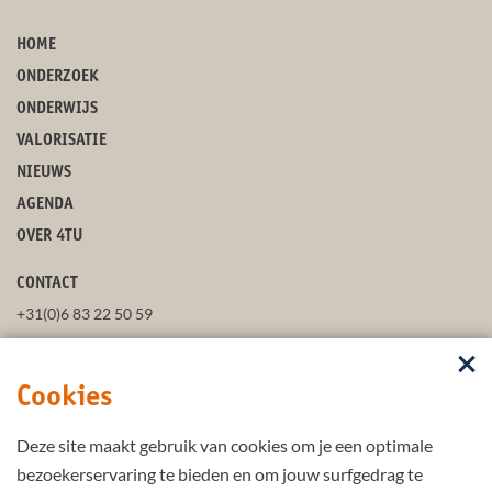
HOME
ONDERZOEK
ONDERWIJS
VALORISATIE
NIEUWS
AGENDA
OVER 4TU
CONTACT
+31(0)6 83 22 50 59
secretaris@4tu.nl
Cookies
POSTADRES
Deze site maakt gebruik van cookies om je een optimale
VOLG ONS
bezoekerservaring te bieden en om jouw surfgedrag te