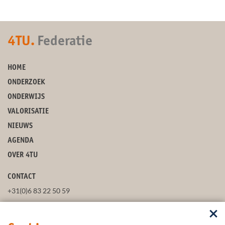
4TU.
Federatie
HOME
ONDERZOEK
ONDERWIJS
VALORISATIE
NIEUWS
AGENDA
OVER 4TU
CONTACT
+31(0)6 83 22 50 59
secretaris@4tu.nl