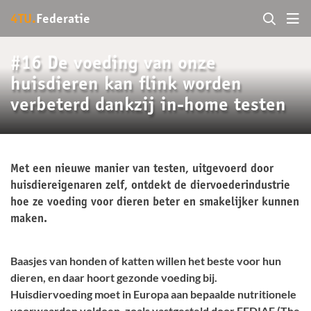
4TU.
Federatie
#16 De voeding van onze
huisdieren kan flink worden
verbeterd dankzij in-home testen
Met een nieuwe manier van testen, uitgevoerd door
huisdiereigenaren zelf, ontdekt de diervoederindustrie
hoe ze voeding voor dieren beter en smakelijker kunnen
maken.
Baasjes van honden of katten willen het beste voor hun
dieren, en daar hoort gezonde voeding bij.
Huisdiervoeding moet in Europa aan bepaalde nutritionele
voorwaarden voldoen, zoals vastgesteld door FEDIAF (The