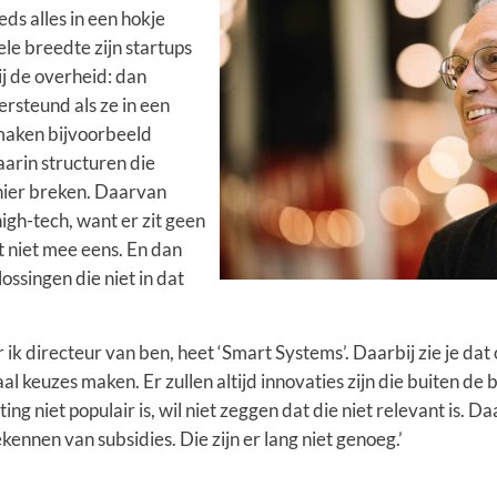
eeds alles in een hokje
le breedte zijn startups
bij de overheid: dan
rsteund als ze in een
maken bijvoorbeeld
arin structuren die
nier breken. Daarvan
igh-tech, want er zit geen
t niet mee eens. En dan
lossingen die niet in dat
k directeur van ben, heet ‘Smart Systems’. Daarbij zie je dat 
 keuzes maken. Er zullen altijd innovaties zijn die buiten de 
ting niet populair is, wil niet zeggen dat die niet relevant is. Da
kennen van subsidies. Die zijn er lang niet genoeg.’