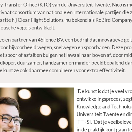
 Transfer Office (KTO) van de Universiteit Twente. Nico is 
ivaat consortium van nationale en internationale partijen die 
rtte hij Clear Flight Solutions, nu bekend als RoBird Company
tische vogels ontwikkelt.
ceo en partner van 4Silence BV, een bedrijf dat innovatieve g
 voor bijvoorbeeld wegen, snelwegen en spoorbanen. Deze pr
het spoor of asfalt en buigen het lawaai naar boven af, door m
goedkoper, duurzamer, handzamer en minder beeldbepalend da
je kunt ze ook daarmee combineren voor extra effectiviteit.
‘De kunst is dat je veel vr
ontwikkelingsproces’, zeg
Knowledge and Technolog
Universiteit Twente en d
TTT-SI. ‘Dat je veelbelov
in de praktijk kunt gaan te