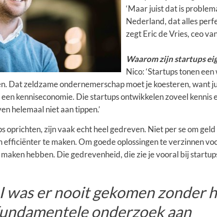
‘Maar juist dat is problema
Nederland, dat alles perf
zegt Eric de Vries, ceo va
Waarom zijn startups eig
Nico: ‘Startups tonen een 
en. Dat zeldzame ondernemerschap moet je koesteren, want ju
een kenniseconomie. Die startups ontwikkelen zoveel kennis en 
en helemaal niet aan tippen.’
ps oprichten, zijn vaak echt heel gedreven. Niet per se om gel
 efficiënter te maken. Om goede oplossingen te verzinnen voo
aken hebben. Die gedrevenheid, die zie je vooral bij startups
RI was er nooit gekomen zonder 
 fundamentele onderzoek aan