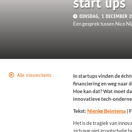
start ups
DINSDAG, 1 DECEMBER 2
Een gesprek tussen Nico N
In startups vinden de écht
Alle nieuwsitems
financiering en weg naar d
Hoe kan dat? Wat moet daa
innovatieve tech-ondernem
Tekst:
Nienke Beintema
| 
Het is de tragiek van innova
zich nog niet grootschalig b