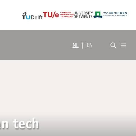
NL
|
EN
an tech