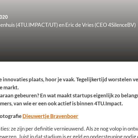
020
ijenhuis (4TU.IMPACT/UT) en Eric de Vries (CEO 4SilenceBV)
e innovaties plaats, hoor je vaak. Tegelijkertijd worstelen v
e markt.
raan gebeuren? En wat maakt startups eigenlijk zo belang
ers, van wie er een ook actief is binnen 4TU.Impact.
Fotografie
Dieuwertje Bravenboer
ties: ze zijn per definitie vernieuwend. Als ze nog volop in ont
ewezen. Juist in dat stadium is er geld en ondersteuning nodig 