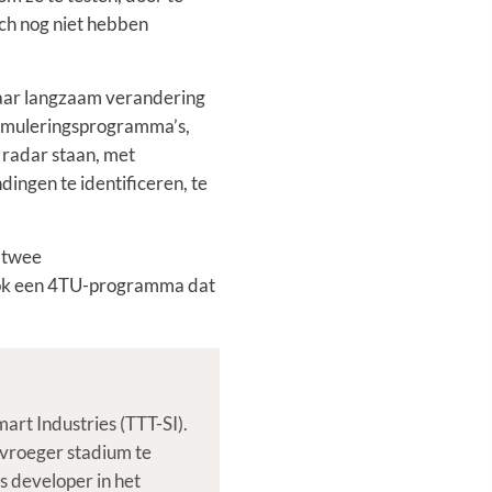
ich nog niet hebben
daar langzaam verandering
stimuleringsprogramma’s,
 radar staan, met
dingen te identificeren, te
t twee
 ook een 4TU-programma dat
rt Industries (TTT-SI).
 vroeger stadium te
s developer in het