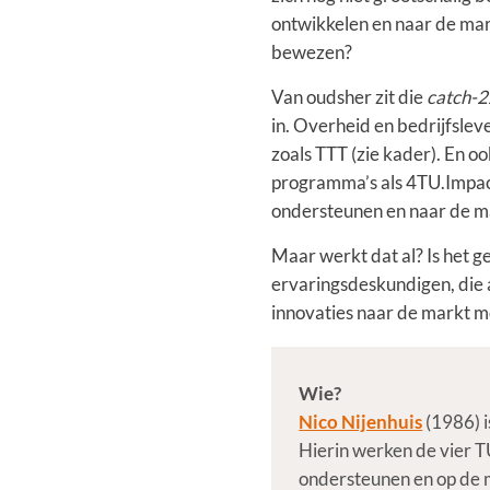
ontwikkelen en naar de mark
bewezen?
Van oudsher zit die
catch-
in. Overheid en bedrijfsle
zoals TTT (zie kader). En o
programma’s als 4TU.Impact
ondersteunen en naar de m
Maar werkt dat al? Is het g
ervaringsdeskundigen, die 
innovaties naar de markt m
Wie?
Nico Nijenhuis
(1986) i
Hierin werken de vier 
ondersteunen en op de ma