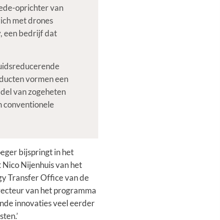
mede-oprichter van
zich met drones
, een bedrijf dat
eluidsreducerende
oducten vormen een
iddel van zogeheten
n conventionele
oeger bijspringt in het
t Nico Nijenhuis van het
y Transfer Office van de
irecteur van het programma
ende innovaties veel eerder
sten.’