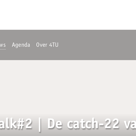
ws
Agenda
Over 4TU
alk#2 | De catch-22 v