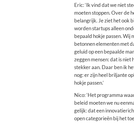
Eric: ‘Ik vind dat we niet st
moeten stoppen. Over de he
belangrijk. Je ziet het ook 
worden startups alleen onde
bepaald hokje passen. Wij 
betonnen elementen met da
geluid op een bepaalde ma
zeggen mensen: dat is niet h
stekker aan. Daar ben ik he
nog: er zijn heel briljante op
hokje passen.’
Nico: ‘Het programma waar i
beleid moeten we nu eenmaal
gelijk: dat een innovatierich
open categorieën bij het toe