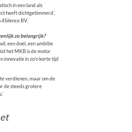
tisch in een land als
ect heeft dichtgetimmerd’,
n 4Silence BV.
enlijk zo belangrijk?
wil, een doel, een ambitie
ist het MKB is de motor
innovatie in zo’n korte tijd
d te verdienen, maar om de
r de steeds grotere
.’
het