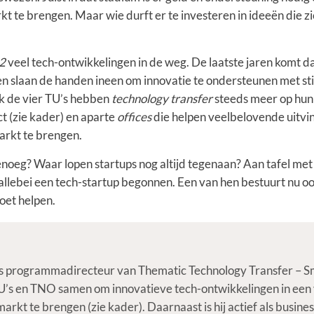
t te brengen. Maar wie durft er te investeren in ideeën die z
22
veel tech-ontwikkelingen in de weg. De laatste jaren komt 
ven slaan de handen ineen om innovatie te ondersteunen met 
ok de vier TU’s hebben
technology transfer
steeds meer op hun
 (zie kader) en aparte
offices
die helpen veelbelovende uitvin
arkt te brengen.
enoeg? Waar lopen startups nog altijd tegenaan? Aan tafel me
allebei een tech-startup begonnen. Een van hen bestuurt nu
oet helpen.
s programmadirecteur van Thematic Technology Transfer – Sma
TU’s en TNO samen om innovatieve tech-ontwikkelingen in een
rkt te brengen (zie kader). Daarnaast is hij actief als busines