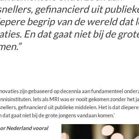
nellers, gefinancierd uit publie
iepere begrip van de wereld dat l
ties. En dat gaat niet bij de gro
men.”
innovaties zijn gebaseerd op decennia aan fundamenteel onderz
kennisinstituten. Iets als MRI was er nooit gekomen zonder het
ellers, gefinancierd uit publieke middelen. Het is dat dieper
En dat gaat niet bij de grote jongens vandaan komen.’
oor Nederland vooral