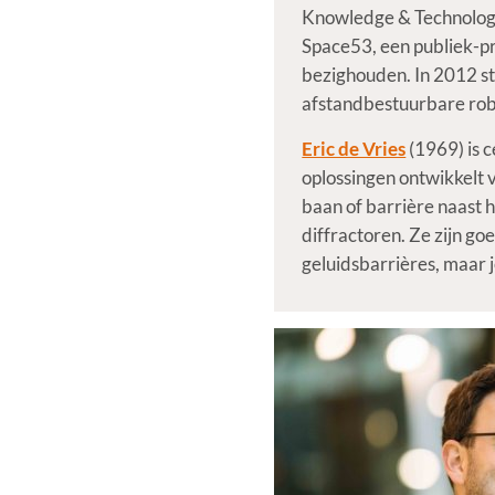
Knowledge & Technology
Space53, een publiek-pr
bezighouden. In 2012 sta
afstandbestuurbare robo
Eric de Vries
(1969) is 
oplossingen ontwikkelt
baan of barrière naast 
diffractoren. Ze zijn 
geluidsbarrières, maar 