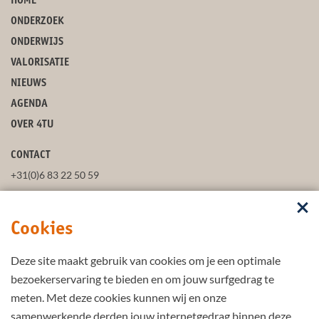
HOME
ONDERZOEK
ONDERWIJS
VALORISATIE
NIEUWS
AGENDA
OVER 4TU
CONTACT
+31(0)6 83 22 50 59
secretaris@4tu.nl
Cookies
POSTADRES
Deze site maakt gebruik van cookies om je een optimale
VOLG ONS
bezoekerservaring te bieden en om jouw surfgedrag te
meten. Met deze cookies kunnen wij en onze
samenwerkende derden jouw internetgedrag binnen deze