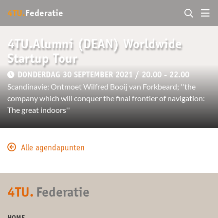
4TU.
Federatie
4TU.Alumni (DEAN) Worldwide
Startup Tour
DONDERDAG 30 SEPTEMBER 2021 / 20.00 - 22.00
Scandinavie: Ontmoet Wilfred Booij van Forkbeard; ''the
company which will conquer the final frontier of navigation:
The great indoors''
Alle agendapunten
4TU.
Federatie