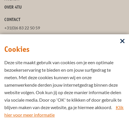
OVER 4TU
CONTACT
+31(0)6 83 22 50 59
secretaris@4tu.nl
Cookies
POSTADRES
Deze site maakt gebruik van cookies om je een optimale
VOLG ONS
bezoekerservaring te bieden en om jouw surfgedrag te
meten. Met deze cookies kunnen wij en onze
samenwerkende derden jouw internetgedrag binnen deze
BLIJF UP-TO-DATE
website volgen. Ook kun jij op deze manier informatie delen
via sociale media. Door op 'OK' te klikken of door gebruik te
blijven maken van deze website, ga je hiermee akkoord.
Klik
hier voor meer informatie
Part of the
4TU.Federation