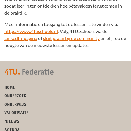
zodat leerlingen ontdekken hoe bètavakken terugkomen in
de praktijk.
Meer informatie en toegang tot de lessen is te vinden via:
https://www.4tuschools.nl
. Volg 4TU.Schools via de
LinkedIn-pagina
of
sluit je aan bij de community
en blijf op de
hoogte van de nieuwste lessen en updates.
4TU.
Federatie
HOME
ONDERZOEK
ONDERWIJS
VALORISATIE
NIEUWS
AGENDA