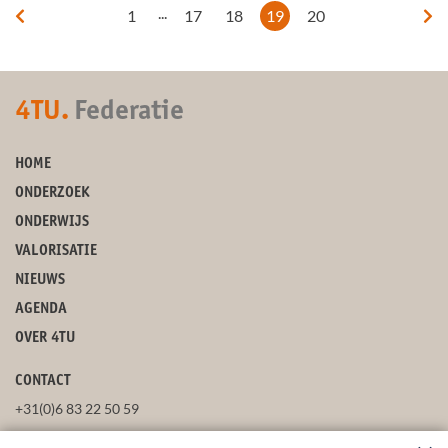
...
1
17
18
19
20
4TU.
Federatie
HOME
ONDERZOEK
ONDERWIJS
VALORISATIE
NIEUWS
AGENDA
OVER 4TU
CONTACT
+31(0)6 83 22 50 59
secretaris@4tu.nl